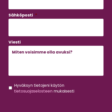
Sähköposti
*
Viesti
C
G
Hyväksyn tietojeni käytön
A
D
tietosuojaselosteen
mukaisesti
P
P
T
R
C
*
H